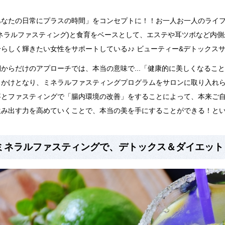
あなたの日常にプラスの時間」をコンセプトに！！お一人お一人の
ライ
ミネラルファスティング)と食育をベースとして、エステや耳ツボなど内
分らしく輝きたい女性を
サポートしている♪♪ ビューティー
&
デトックス
からだけのアプローチでは、本当の意味で...「健康的に
美しくなること
っかけとなり、
ミネラルファスティングプログラムをサロンに取り入れ
事とファスティングで「腸内環境の改善」をすることによって、本来ご
生み出す力を高めていくことで、本当の美を手にすることができる！と
ミネラルファスティングで、デトックス＆ダイエット