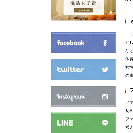
「
と
な
体
女
の
フ
初
フ
考