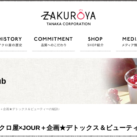
メコンテンツ
ザクロ屋の歴史
品質へのこだわり
SHOP紹介
ub
UR＋企画★デトックス＆ビューティーの秘訣♪
クロ屋×JOUR＋企画★デトックス＆ビューテ