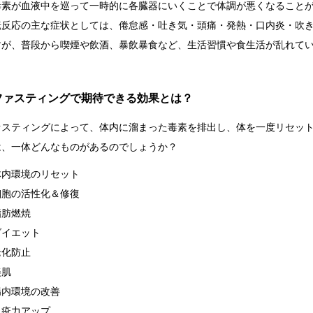
毒素が血液中を巡って一時的に各臓器にいくことで体調が悪くなること
転反応の主な症状としては、倦怠感・吐き気・頭痛・発熱・口内炎・吹
すが、普段から喫煙や飲酒、暴飲暴食など、生活習慣や食生活が乱れて
ファスティングで期待できる効果とは？
ァスティングによって、体内に溜まった毒素を排出し、体を一度リセッ
は、一体どんなものがあるのでしょうか？
体内環境のリセット
細胞の活性化＆修復
脂肪燃焼
ダイエット
老化防止
美肌
腸内環境の改善
免疫力アップ