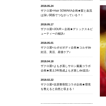
2018.05.24
ザクロ屋×Hair SOWAKA企画★髪と血流
は深い関係でつながっている？！
2018.05.17
ザクロ屋×JOUR＋企画★デトックス＆ビ
ューティーの秘訣♪
2018.05.01
ザクロ屋×ルポゼボディ企画★コルギde
妊活、美活、産後ケア♪
2018.04.18
ザクロ屋×よもぎ蒸しサロン薫薫コラボ
企画★黄土3年熟成よもぎ蒸しde温活♪
2018.02.22
ザクロ屋×吉原整骨院コラボ企画★環境
を整えると自然と収まる！