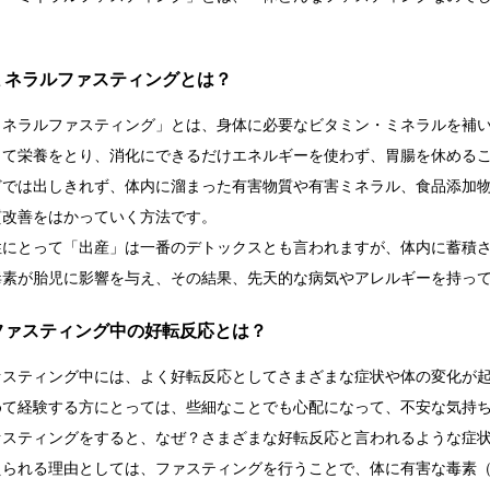
ミネラルファスティングとは？
ミネラルファスティング」とは、身体に必要なビタミン・ミネラルを補
して栄養をとり、消化にできるだけエネルギーを使わず、胃腸を休める
どでは出しきれず、体内に溜まった有害物質や有害ミネラル、食品添加
質改善をはかっていく方法です。
性にとって「出産」は一番のデトックスとも言われますが、体内に蓄積
毒素が胎児に影響を与え、その結果、先天的な病気やアレルギーを持っ
ファスティング中の好転反応とは？
ァスティング中には、よく好転反応としてさまざまな症状や体の変化が
めて経験する方にとっては、些細なことでも心配になって、不安な気持
ァスティングをすると、なぜ？さまざまな好転反応と言われるような症
えられる理由としては、ファスティングを行うことで、体に有害な毒素