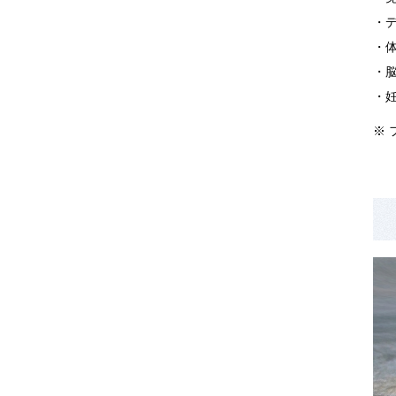
・
・
・
・
※