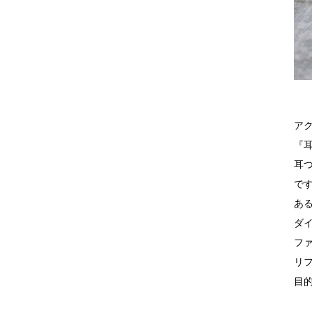
ア
『
耳
で
あ
ダ
フ
リ
目