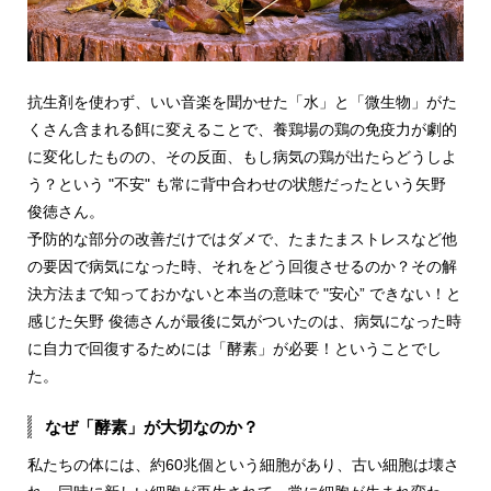
抗生剤を使わず、いい音楽を聞かせた「水」と「微生物」がた
くさん含まれる餌に変えることで、養鶏場の鶏の免疫力が劇的
に変化したものの、その反面、もし病気の鶏が出たらどうしよ
う？という
"不安" も常に背中合わせの状態だったという矢野
俊徳さん。
予防的な部分の改善だけではダメで、たまたまストレスなど他
の要因で病気になった時、それをどう回復させるのか？その解
決方法まで知っておかないと本当の意味で "安心” できない！と
感じた矢野 俊徳さんが最後に気がついたのは、病気になった時
に自力で回復するためには「酵素」が必要！ということでし
た。
なぜ「酵素」が大切なのか？
私たちの体には、約60兆個という細胞があり、古い細胞は壊さ