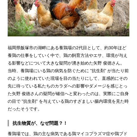
福岡県飯塚市の湖畔にある養鶏場の
2
代目として、約30年ほど
養鶏の仕事をしていく中で、鶏の飼育方法やエサ、環境が与え
る影響などについて大きな疑問が湧き始めた矢野 俊徳さん。
当時、養鶏場にいる鶏の病気を防ぐために "抗生剤” が当たり前
のように使われていた現場を目の当たりにして、直感的にその
先に待っている私たちのカラダへの影響やダメージを感じとっ
た矢野 俊徳さんの疑問が確信へと変わったのは、実際にご自身
の目で "抗生剤" を与えている鶏のすざましい腸内環境を見た時
だったそうです。
抗生物質が、なぜ問題？！
養鶏場では、鶏の主な病気である鶏マイコプラズマ症や鶏ブド