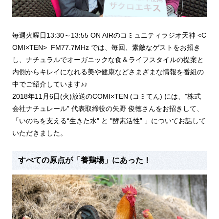
毎週火曜日13:30～13:55 ON AIRのコミュニティラジオ天神 <C
OMI×TEN> FM77.7MHz では、毎回、素敵なゲストをお招き
し、ナチュラルでオーガニックな食＆ライフスタイルの提案と
内側からキレイになれる美や健康などさまざまな情報を番組の
中でご紹介しています♪♪
2018年11月6日(火)放送のCOMI×TEN (コミてん) には、”株式
会社ナチュレール” 代表取締役の矢野 俊徳さんをお招きして、
「いのちを支える“生きた水" と "酵素活性” 」について
お話して
いただきました。
すべての原点が「養鶏場」にあった！