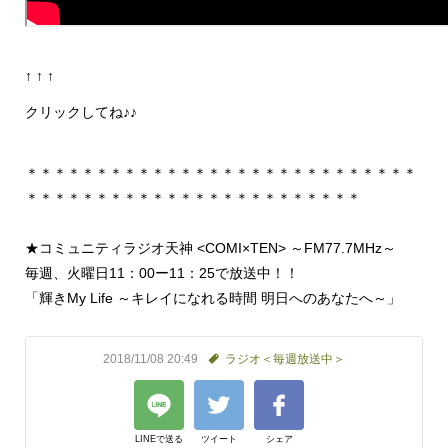
↑ ↑ ↑
クリックしてね♪♪
＊＊＊＊＊＊＊＊＊＊＊＊＊＊＊＊＊＊＊＊＊＊＊＊＊＊＊＊
＊＊＊＊＊＊＊＊＊＊＊＊＊＊＊＊＊＊＊＊＊＊＊＊
★
コミュニティラジオ天神
<COMI×TEN>
～
FM77.7MHz
～
毎週、火曜日
11
：
00
ー
11
：
25
で放送中！！
「輝き
My Life
～キレイになれる時間
明日へのあなたへ～」
2018/11/08 20:49
ラジオ＜毎週放送中＞
LINEで送る
ツイート
シェア