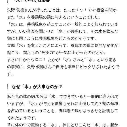
「水」が与える影響
矢野 俊徳さんが行ったことは、たった１つ！ いい音楽を聞か
せた「水」を養鶏場の鶏に与えるということでした。
「水」は、共鳴現象を起こすことが一般的によく知られていま
すが、いい音楽を聞かせた「水」が共鳴して、その水を飲んだ
鶏にも同じように共鳴現象を起こるのだそうです。
実際「水」を変えたことによって、養鶏場の鶏に劇的な変化が
起こり、鶏たちの "免疫力" が一気に上がったのだとか。
まさに目からウロコ！ たかが 「水」されど「水」という驚き
の事実に、矢野 俊徳さんご自身も本当にビックリされたようで
す。
なぜ「水」が大事なのか？
私たちの体の約70％は「水」でできていると一般的に言われて
いますが、「水」が与える影響もそれに比例して約７割の領域
を占めているということを、養鶏場の鶏がはっきりと証明して
くれたようです。
常に体の中で流動する「水」。体にとりこんだ「水」は、腸か