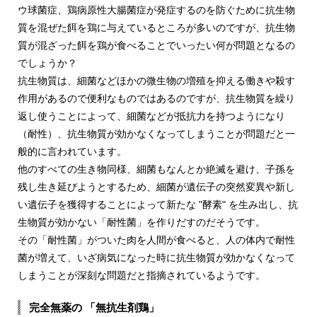
ウ球菌症、鶏病原性大腸菌症が発症するのを防ぐために抗生物
質を混ぜた餌を鶏に与えているところが多いのですが、抗生物
質が混ざった餌を鶏が食べることでいったい何が問題となるの
でしょうか？
抗生物質は、細菌などほかの微生物の増殖を抑える働きや殺す
作用があるので便利なものではあるのですが、抗生物質を繰り
返し使うことによって、細菌などが抵抗力を持つようになり
（耐性）、抗生物質が効かなくなってしまうことが問題だと一
般的に言われています。
他のすべての生き物同様、細菌もなんとか絶滅を避け、子孫を
残し生き延びようとするため、細菌が遺伝子の突然変異や新し
い遺伝子を獲得することによって新たな "酵素" を生み出し、抗
生物質が効かない「耐性菌」を作りだすのだそうです。
その「耐性菌」がついた肉を人間が食べると、人の体内で耐性
菌が増えて、いざ病気になった時に抗生物質が効かなくなって
しまうことが深刻な問題だと指摘されているようです。
完全無薬の
「無抗生剤鶏」