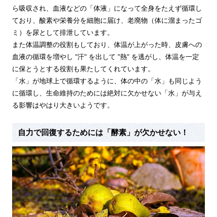
ら吸収され、血液などの「体液」になって全身をたえず循環し
ており、酸素や栄養分を細胞に届け、老廃物（体に溜まったゴ
ミ）を尿として排泄しています。
また体温調整の役割もしており、体温が上がった時、皮膚への
血液の循環を増やし "汗" を出して "熱" を逃がし、体温を一定
に保とうとする役割も果たしてくれています。
「水」が地球上で循環するように、体の中の「水」も同じよう
に循環し、生命維持のためには絶対に欠かせない「水」が与え
る影響はやはり大きいようです。
自力で回復するためには「酵素」が欠かせない！