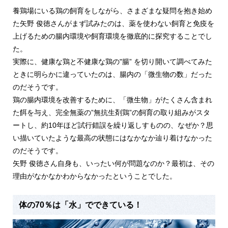
養鶏場にいる鶏の飼育をしながら、さまざまな疑問を抱き始め
た矢野 俊徳さんがまず試みたのは、薬を使わない飼育と免疫を
上げるための腸内環境や飼育環境を徹底的に探究することでし
た。
実際に、健康な鶏と不健康な鶏の"腸” を切り開いて調べてみた
ときに明らかに違っていたのは、腸内の「微生物の数」だった
のだそうです。
鶏の腸内環境を改善するために、「微生物」がたくさん含まれ
た餌を与え、完全無薬の”無抗生剤鶏”の飼育の取り組みがスタ
ートし、約10年ほど試行錯誤を繰り返しすものの、なぜか？思
い描いていたような最高の状態にはなかなか辿り着けなかった
のだそうです。
矢野 俊徳さん自身も、いったい何が問題なのか？最初は、その
理由がなかなかわからなかったということでした。
体の70％は「水」でできている！